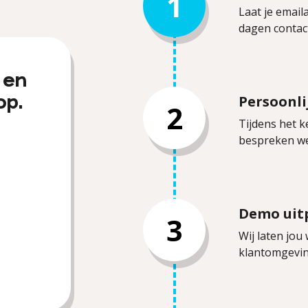
1
Laat je email
dagen contac
 en
Persoonli
op.
2
Tijdens het 
bespreken we
Demo uit
3
Wij laten jo
klantomgeving